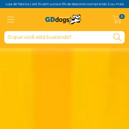
Loja de fábrica | até 3x sem juros e 5% de desconto comprando 2 ou mais
0