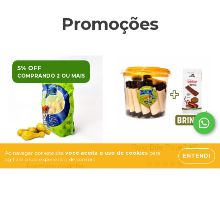
Promoções
5% OFF
COMPRANDO 2 OU MAIS
Rolo Bife Pote 1 KG
Ao navegar por este site
você aceita o uso de cookies
para
ENTENDI
agilizar a sua experiência de compra.
Formato coxinha
R$52,70
R$50,07
com
Pix
R$29,40
3
x de
R$17,57
sem juros
R$27,93
com
Pix
ou 6% OFF
com
assinatura
2
x de
R$14,70
sem juros