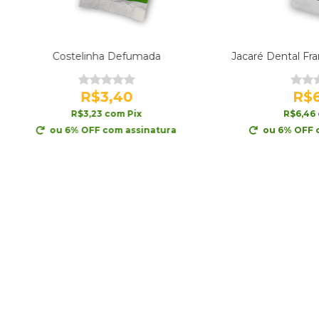
Costelinha Defumada
Jacaré Dental Fr
R$3,40
R$6
R$3,23
com
Pix
R$6,46
ou 6% OFF
com assinatura
ou 6% OFF