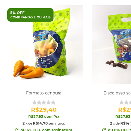
5% OFF
COMPRANDO 2 OU MAIS
Formato cenoura
Bisco osso sa
R$29,40
R$2
R$27,93
com
Pix
R$27,9
2
x de
R$14,70
sem juros
2
x de
R$14,
ou 6% OFF
com assinatura
ou 6% OFF