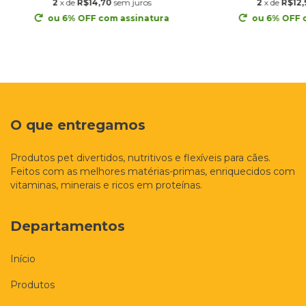
2
x de
R$14,70
sem juros
2
x de
R$12,
ou 6% OFF
com assinatura
ou 6% OFF
O que entregamos
Produtos pet divertidos, nutritivos e flexíveis para cães.
Feitos com as melhores matérias-primas, enriquecidos com
vitaminas, minerais e ricos em proteínas.
Departamentos
Início
Produtos