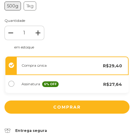
500g
1kg
Quantidade
em estoque
Compra única
R$29,40
Assinatura
R$27,64
6
% OFF
Entrega segura