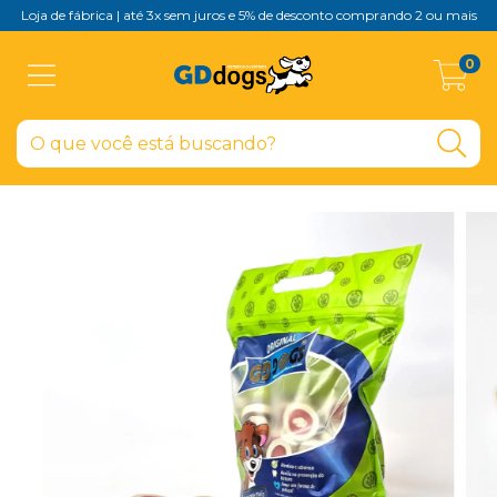
Loja de fábrica | até 3x sem juros e 5% de desconto comprando 2 ou mais
0