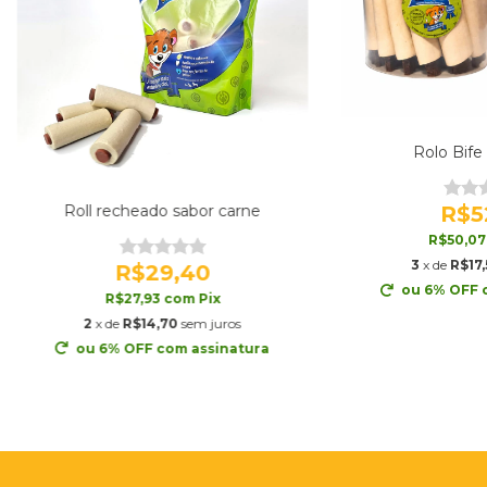
Rolo Bife
Roll recheado sabor carne
R$5
R$50,0
3
x de
R$17,
R$29,40
ou 6% OFF
R$27,93
com
Pix
2
x de
R$14,70
sem juros
ou 6% OFF
com assinatura