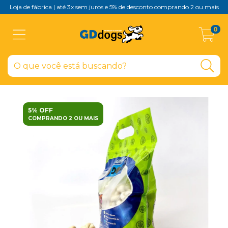
Loja de fábrica | até 3x sem juros e 5% de desconto comprando 2 ou mais
0
5% OFF
COMPRANDO 2 OU MAIS