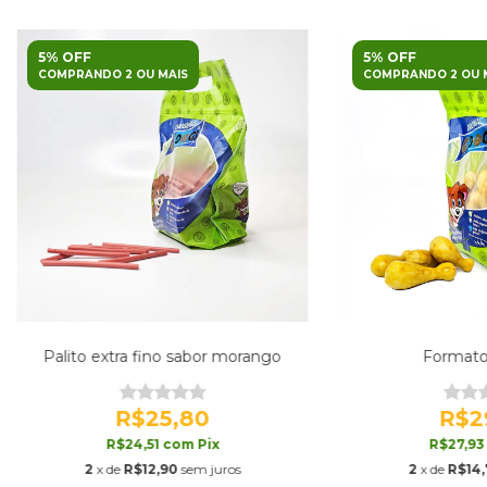
5% OFF
5% OFF
COMPRANDO 2 OU MAIS
COMPRANDO 2 OU 
Palito extra fino sabor morango
Formato
R$25,80
R$2
R$24,51
com
Pix
R$27,9
2
x de
R$12,90
sem juros
2
x de
R$14,